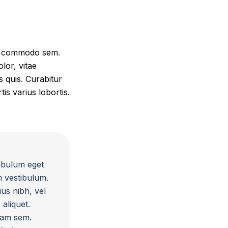
ada commodo sem.
lor, vitae
is quis. Curabitur
s varius lobortis.
tibulum eget
m vestibulum.
us nibh, vel
aliquet.
quam sem.