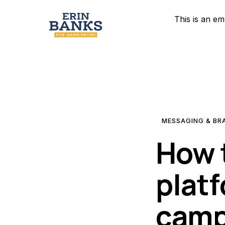
This is an e
MESSAGING & BR
How 
platf
camp