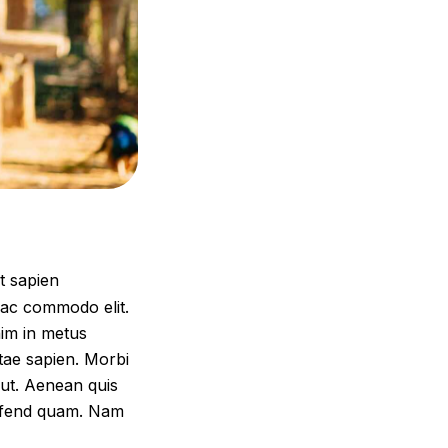
t sapien
 ac commodo elit.
nim in metus
vitae sapien. Morbi
s ut. Aenean quis
eifend quam. Nam