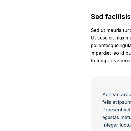
Sed facilisis
Sed ut mauris tur
Ut suscipit maximu
pellentesque ligula
imperdiet leo id p
In tempor venenat
Aenean arcu m
felis at ipsu
Praesent vel
egestas metus
Integer luctu