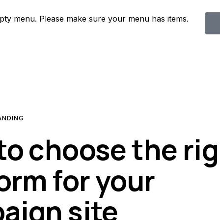
mpty menu. Please make sure your menu has items.
ANDING
to choose the ri
orm for your
aign site