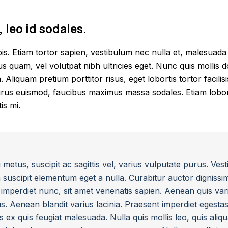
, leo id sodales.
pis. Etiam tortor sapien, vestibulum nec nulla et, malesu
s quam, vel volutpat nibh ultricies eget. Nunc quis mollis do
. Aliquam pretium porttitor risus, eget lobortis tortor facilis
urus euismod, faucibus maximus massa sodales. Etiam loborti
is mi.
etus, suscipit ac sagittis vel, varius vulputate purus. Ves
m suscipit elementum eget a nulla. Curabitur auctor dignissi
 imperdiet nunc, sit amet venenatis sapien. Aenean quis vari
. Aenean blandit varius lacinia. Praesent imperdiet egestas 
s ex quis feugiat malesuada. Nulla quis mollis leo, quis ali