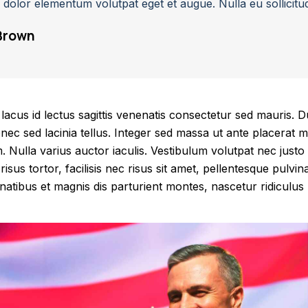
d dolor elementum volutpat eget et augue. Nulla eu sollicitu
Brown
acus id lectus sagittis venenatis consectetur sed mauris. Du
onec sed lacinia tellus. Integer sed massa ut ante placerat mo
m. Nulla varius auctor iaculis. Vestibulum volutpat nec justo 
sus tortor, facilisis nec risus sit amet, pellentesque pulvin
atibus et magnis dis parturient montes, nascetur ridiculus