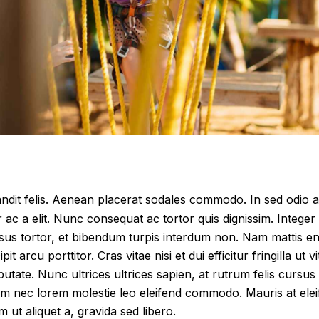
andit felis. Aenean placerat sodales commodo. In sed odio a
c a elit. Nunc consequat ac tortor quis dignissim. Integer
sus tortor, et bibendum turpis interdum non. Nam mattis e
it arcu porttitor. Cras vitae nisi et dui efficitur fringilla ut 
lputate. Nunc ultrices ultrices sapien, at rutrum felis cursu
lum nec lorem molestie leo eleifend commodo. Mauris at el
m ut aliquet a, gravida sed libero.