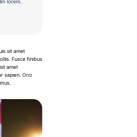
din lorem.
is sit amet
llis. Fusce finibus
sit amet
ar sapien. Orci
 mus.