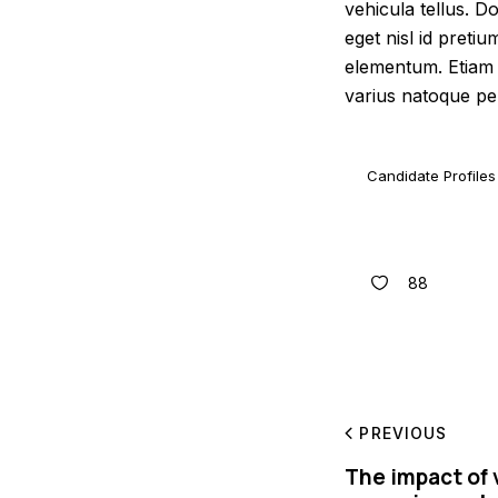
vehicula tellus. D
eget nisl id pretiu
elementum. Etiam ri
varius natoque pen
Candidate Profiles
88
PREVIOUS
The impact of v