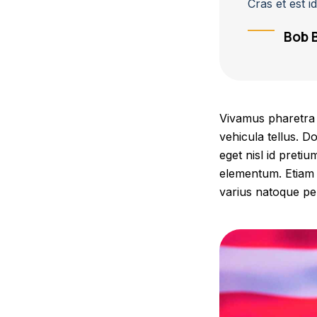
Cras et est i
Bob 
Vivamus pharetra l
vehicula tellus. D
eget nisl id pretiu
elementum. Etiam ri
varius natoque pen