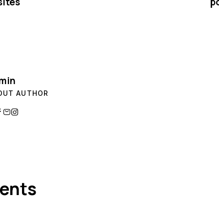
ites
p
min
OUT AUTHOR
ents