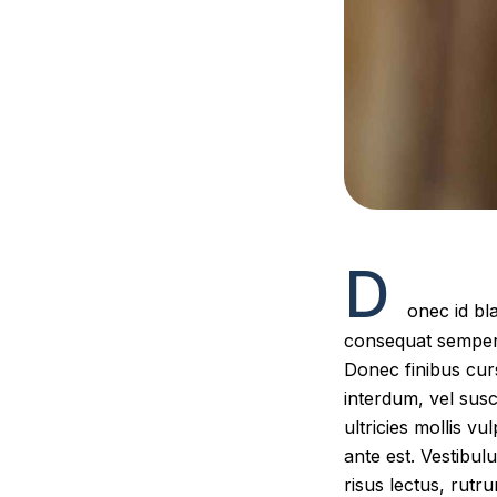
D
onec id bl
consequat semper a
Donec finibus cur
interdum, vel suscip
ultricies mollis vu
ante est. Vestibu
risus lectus, rutru